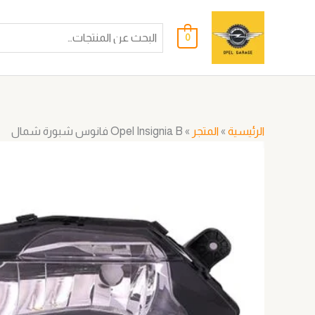
خطي
لى
0
لمحتوى
الرئيسية
»
المتجر
»
Opel Insignia B فانوس شبورة شمال
كمية
Opel
Insignia
B
فانوس
شبورة
شمال