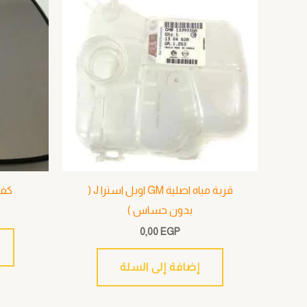
قربة مياه اصلية GM اوبل استرا J (
كف 
بدون حساس )
0,00
EGP
إضافة إلى السلة