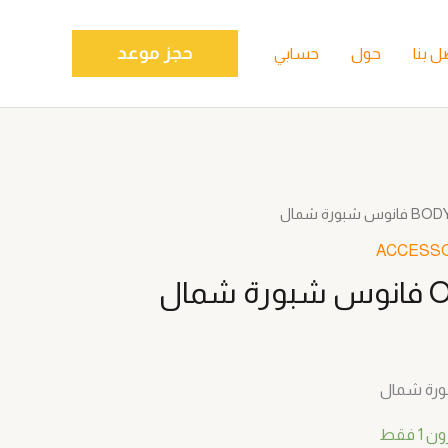
حجز موعد
ل بنا
حول
حسابي
BOD
ACCESS
مال
 فقط