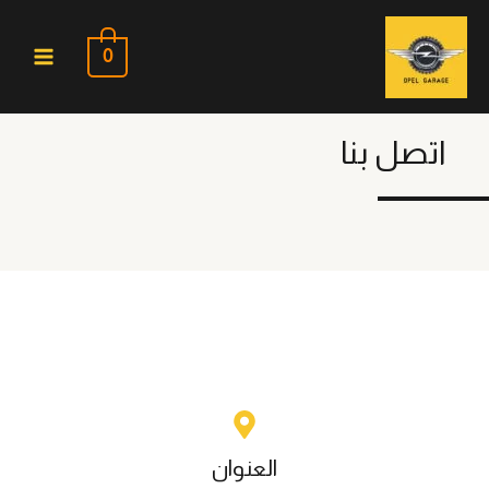
خطي
لى
0
لمحتوى
اتصل بنا
العنوان