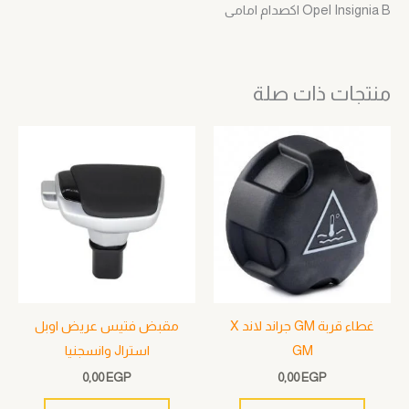
Opel Insignia B اكصدام امامى
منتجات ذات صلة
غطاء قربة GM جراند لاند X
مقبض فتيس عريض اوبل
GM
استراJ وانسجنيا
0,00
EGP
0,00
EGP