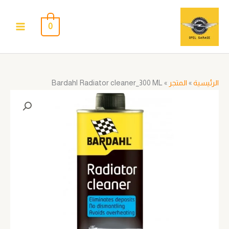
خطي
لى
0
لمحتوى
الرئيسية
»
المتجر
»
Bardahl Radiator cleaner_300 ML
كمية
Bardahl
Radiator
cleaner_300
ML