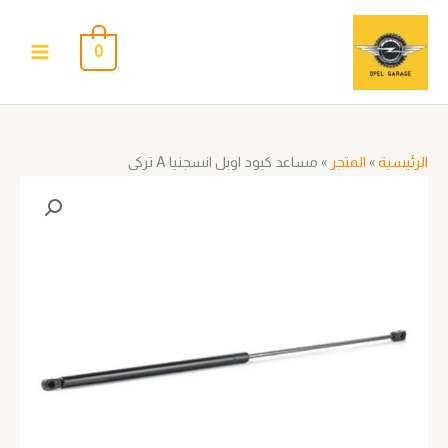
خطي
لى
0
لمحتوى
الرئيسية
»
المتجر
»
مساعد كبود اوبل انسجنيا A تركى
كمية
مساعد
كبود
اوبل
انسجنيا
A
تركى