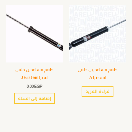
طقم مساعديين خلفى
طقم مساعدين خلفى
انسجنيا A
استرا J Bilstein
0,00
EGP
قراءة المزيد
إضافة إلى السلة