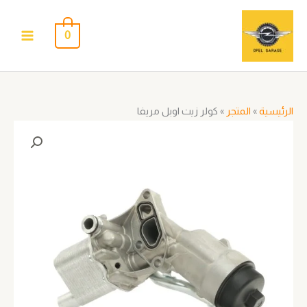
خطي
لى
0
لمحتوى
الرئيسية
»
المتجر
»
كولر زيت اوبل مريفا
كمية
كولر
زيت
اوبل
مريفا