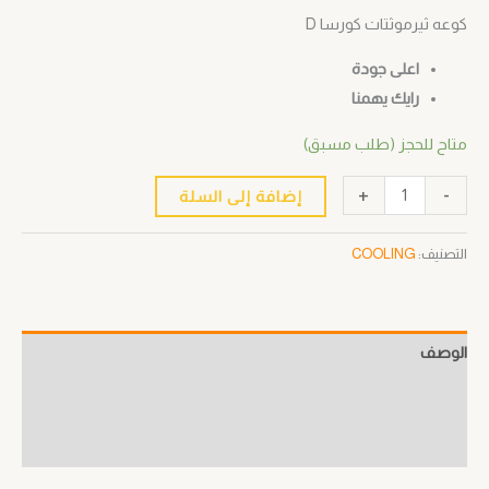
كوعه ثيرموثتات كورسا D
اعلى جودة
رايك يهمنا
متاح للحجز (طلب مسبق)
+
-
إضافة إلى السلة
التصنيف:
COOLING
الوصف
معلومات إضافية
مراجعات (0)