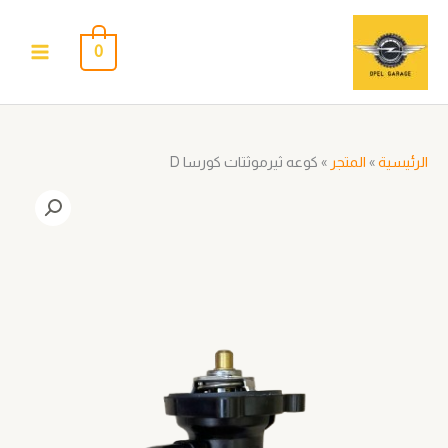
خطي
لى
0
لمحتوى
الرئيسية
»
المتجر
»
كوعه ثيرموثتات كورسا D
كمية
كوعه
ثيرموثتات
كورسا
D