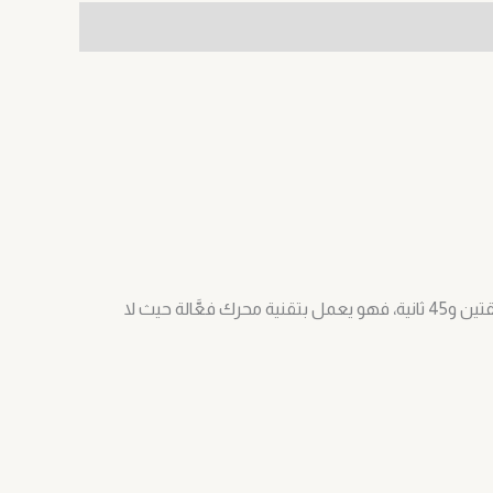
يتميز المنفاخ بوظيفة نفخ سريعة وهادئة حيث يمكنه نفخ الإطار من 0 إلى 35 باوند لكل انش مربع (بي سي اي) في حوالي دقيقتين و45 ثانية، فهو يعمل بتقنية محرك فعَّالة حيث لا