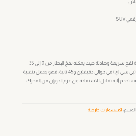
لان
مي SUV
يتميز المنفاخ بوظيفة نفخ سريعة وهادئة حيث يمكنه نفخ الإطار من 0 إلى 35
باوند لكل انش مربع (بي سي اي) في حوالي دقيقتين و45 ثانية، فهو يعمل بتقنية
 يستخدم آلية تقليل للاستفادة من عزم الدوران من المحرك.
الوسم:
اكسسوارات خارجية