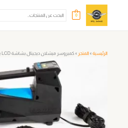
خطي
لى
0
لمحتوى
الرئيسية
»
المتجر
»
كمبروسر ميشلان ديجيتال بشاشة LCD ينفخ الاطارات في 2.5 دقيقة – حجم وسط