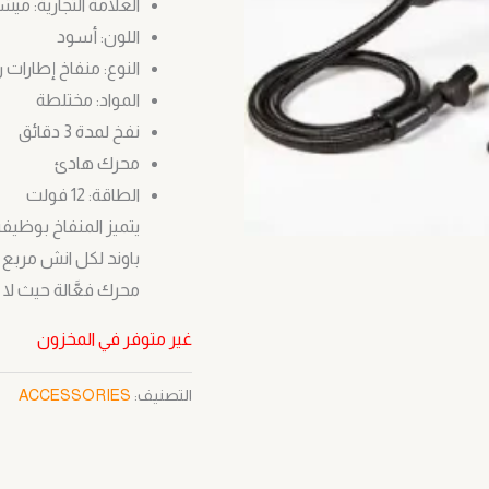
العلامة التجارية: ميش
اللون: أسود
النوع: منفاخ إطارات رق
المواد: مختلطة
نفخ لمدة 3 دقائق
محرك هادئ
الطاقة: 12 فولت
محرك فعَّالة حيث لا
غير متوفر في المخزون
التصنيف:
ACCESSORIES