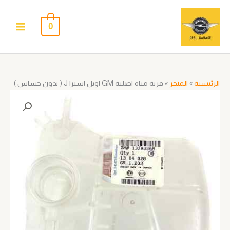
خطي
لى
0
لمحتوى
الرئيسية
»
المتجر
»
قربة مياه اصلية GM اوبل استرا J ( بدون حساس )
كمية
قربة
مياه
اصلية
GM
اوبل
استرا
J
(
بدون