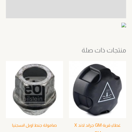
مراجعات (0)
منتجات ذات صلة
غطاء قربة GM جراند لاند X
صامولة جنط اوبل انسجنيا