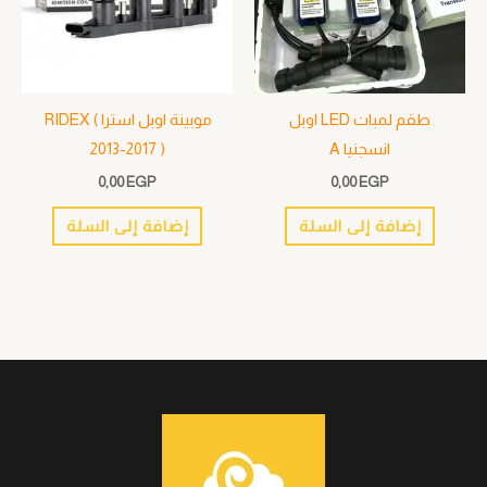
طقم لمبات LED اوبل
موبينة اوبل استرا RIDEX (
انسجنيا A
2013-2017 )
0,00
EGP
0,00
EGP
إضافة إلى السلة
إضافة إلى السلة