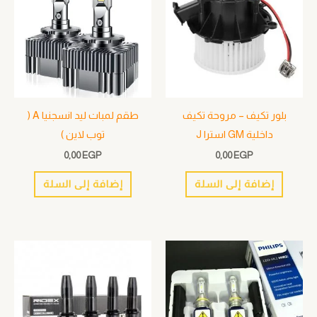
بلور تكيف – مروحة تكيف
طقم لمبات ليد انسجنيا A (
داخلية GM استرا J
توب لاين )
0,00
EGP
0,00
EGP
إضافة إلى السلة
إضافة إلى السلة