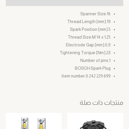
Spanner Size:
16
Thread Length [mm]:
19
Spark Position [mm]:
5
Thread Size:
M 14 x 1,25
Electrode Gap [mm]:
0,9
Tightening Torque [Nm]:
28
Number of pins:
1
BOSCH:
Spark Plug
Item number:
0 242 229 699
منتجات ذات صلة