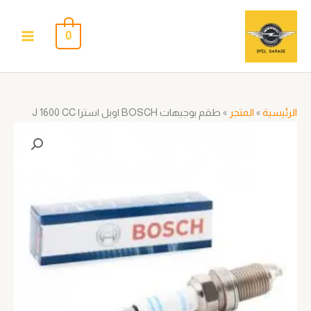
خطي
لى
0
لمحتوى
الرئيسية
»
المتجر
»
طقم بوجيهات BOSCH اوبل استرا J 1600 CC
كمية
طقم
بوجيهات
BOSCH
اوبل
استرا
J
1600
CC