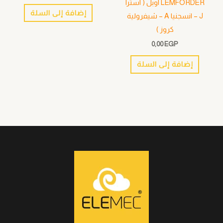
LEMFÖRDER اوبل ( استرا
إضافة إلى السلة
J – انسجنيا A – شيفرولية
كروز )
0,00
EGP
إضافة إلى السلة