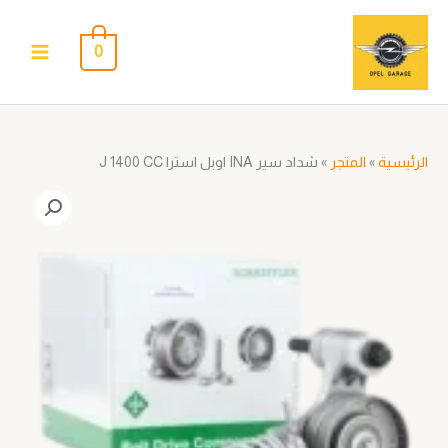
خطي
لى
0
لمحتوى
الرئيسية
»
المتجر
»
شداد سير INA اوبل استرا J 1400 CC
كمية
شداد
سير
INA
اوبل
استرا
J
1400
CC