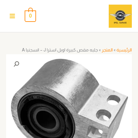
خطي
لى
0
لمحتوى
الرئيسية
»
المتجر
»
جلبه مقص كبيرة اوبل استرا J – انسجنيا A
كمية
جلبه
مقص
كبيرة
اوبل
استرا
J
-
انسجنيا
A