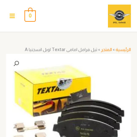
خطي
لى
0
لمحتوى
الرئيسية
»
المتجر
»
تيل فرامل امامى Textar اوبل انسجنيا A
كمية
تيل
فرامل
امامى
Textar
اوبل
انسجنيا
A