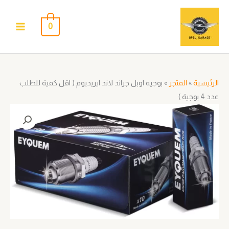
خطي
لى
0
لمحتوى
الرئيسية
»
المتجر
»
بوجيه اوبل جراند لاند ايريديوم ( اقل كمية للطلب
عدد 4 بوجية )
كمية
بوجيه
اوبل
جراند
لاند
ايريديوم
(
اقل
كمية