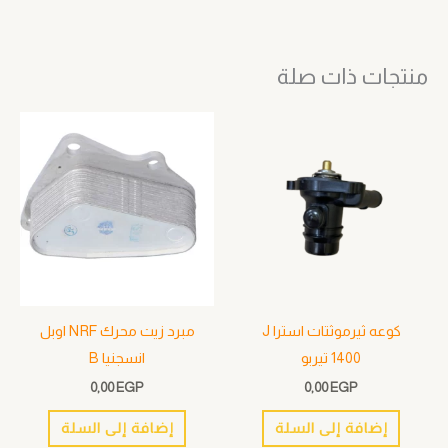
منتجات ذات صلة
كوعه ثيرموثتات استرا J
مبرد زيت محرك NRF اوبل
1400 تيربو
انسجنيا B
0,00
EGP
0,00
EGP
إضافة إلى السلة
إضافة إلى السلة