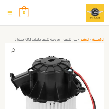
خطي
لى
0
لمحتوى
الرئيسية
»
المتجر
»
بلور تكيف – مروحة تكيف داخلية GM استرا J
كمية
بلور
تكيف
-
مروحة
تكيف
داخلية
GM
استرا
J