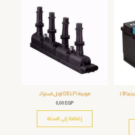
بطارية CIAK للسيارة اوبل ( انسجنيا B )
موبينة DELFI اوبل استرا J
0,00
EGP
إضافة إلى السلة