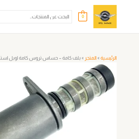
خطي
لى
0
لمحتوى
الرئيسية
»
المتجر
»
بلف كامة – حساس تروس كامة اوبل استرا 
كمية
بلف
كامة
-
حساس
تروس
كامة
اوبل
استرا