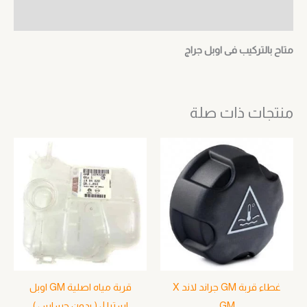
مراجعات (0)
متاح بالتركيب فى اوبل جراج
منتجات ذات صلة
غطاء قربة GM جراند لاند X
قربة مياه اصلية GM اوبل
GM
استرا J ( بدون حساس )