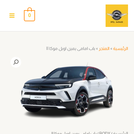
خطي
لى
0
لمحتوى
الرئيسية
»
المتجر
»
باب امامى يمين اوبل موكا II
كمية
باب
امامى
يمين
اوبل
موكا
II
الرئيسية
/
BODY
/ باب امامى يمين اوبل موكا II