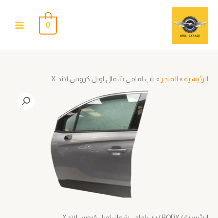
خطي
لى
0
لمحتوى
الرئيسية
»
المتجر
»
باب امامى شمال اوبل كروس لاند X
كمية
باب
امامى
شمال
اوبل
كروس
لاند
X
الرئيسية
/
BODY
/ باب امامى شمال اوبل كروس لاند X