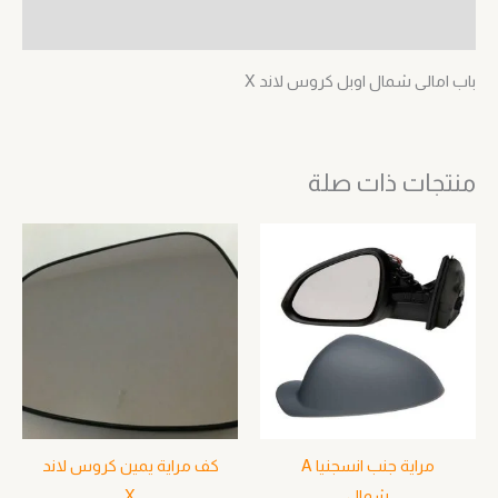
مراجعات (0)
باب امالى شمال اوبل كروس لاند X
منتجات ذات صلة
مراية جنب انسجنيا A
كف مراية يمين كروس لاند
شمال
X